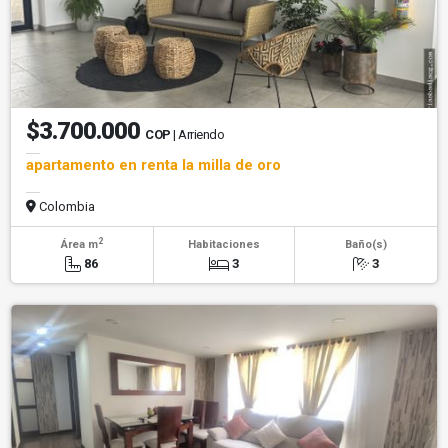
$3.700.000
COP
| Arriendo
apartamento en renta la milla de oro
Colombia
2
Área m
Habitaciones
Baño(s)
86
3
3