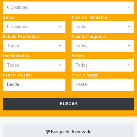
0 Opciones
Zona:
Tipo de inmueble:
0 Opciones
Todos
Estado Propiedad:
Tipo de negocio:
Todos
Todos
Habitaciones:
Baños:
Todos
Todos
Precio desde:
Precio hasta:
BUSCAR
Búsqueda Avanzada