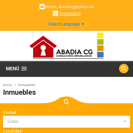
inmob_abadiacg@yahoo.es
3132930079
Select Language
▼
MENÚ
Inicio
Inmuebles
Inmuebles
Ciudad:
Todos
Localidad: