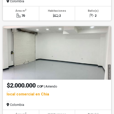
Colombia
2
Área m
Habitaciones
Baño(s)
70
2
2
$2.000.000
COP
| Arriendo
local comercial en Chia
Colombia
2