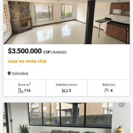
$3.500.000
COP
| Arriendo
casa en renta chia
Colombia
2
Área m
Habitaciones
Baño(s)
116
3
4