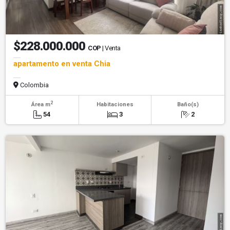
$228.000.000
COP
| Venta
apartamento en venta Chia
Colombia
2
Área m
Habitaciones
Baño(s)
54
3
2