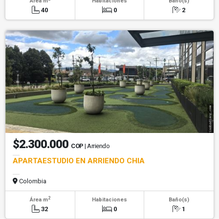
Área m
Habitaciones
Baño(s)
40
0
2
$2.300.000
COP
| Arriendo
APARTAESTUDIO EN ARRIENDO CHIA
Colombia
2
Área m
Habitaciones
Baño(s)
32
0
1