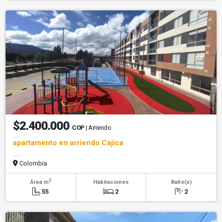
$2.400.000
COP
| Arriendo
apartamento en arriendo Cajica
Colombia
2
Área m
Habitaciones
Baño(s)
55
2
2