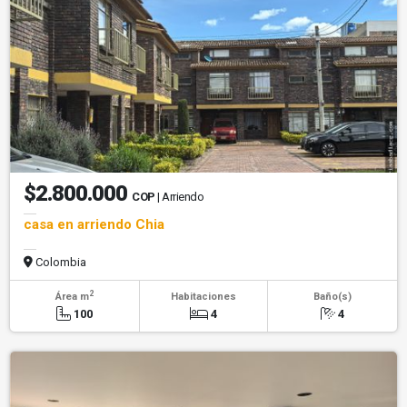
$2.800.000
COP
| Arriendo
casa en arriendo Chia
Colombia
2
Área m
Habitaciones
Baño(s)
100
4
4