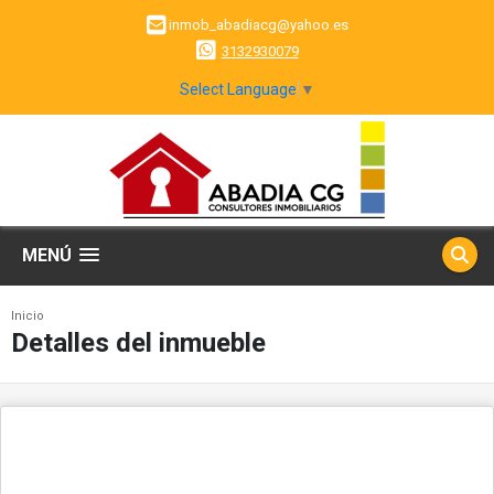
inmob_abadiacg@yahoo.es
3132930079
Select Language
▼
MENÚ
Inicio
Detalles del inmueble