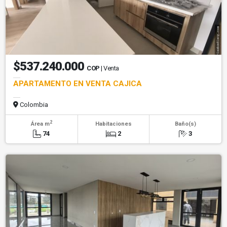
$537.240.000
COP
| Venta
APARTAMENTO EN VENTA CAJICA
Colombia
2
Área m
Habitaciones
Baño(s)
74
2
3