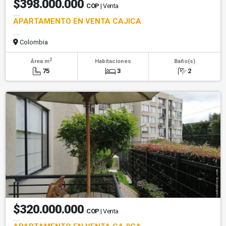
$398.000.000
COP
| Venta
APARTAMENTO EN VENTA CAJICA
Colombia
2
Área m
Habitaciones
Baño(s)
75
3
2
$320.000.000
COP
| Venta