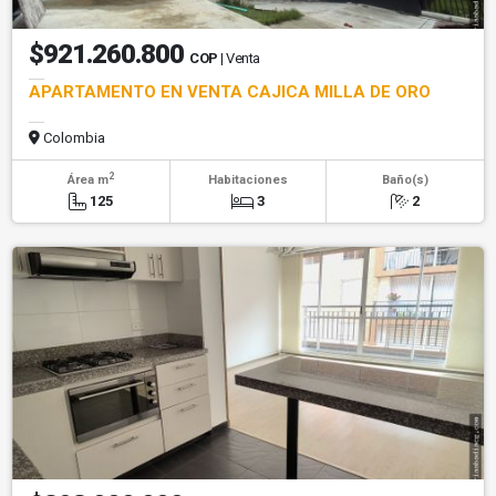
$921.260.800
COP
| Venta
APARTAMENTO EN VENTA CAJICA MILLA DE ORO
Colombia
2
Área m
Habitaciones
Baño(s)
125
3
2