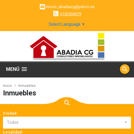
inmob_abadiacg@yahoo.es
3132930079
Select Language
▼
MENÚ
Inicio
Inmuebles
Inmuebles
Ciudad:
Todos
Localidad: