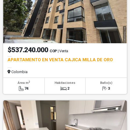
$537.240.000
COP
| Venta
APARTAMENTO EN VENTA CAJICA MILLA DE ORO
Colombia
2
Área m
Habitaciones
Baño(s)
74
2
3