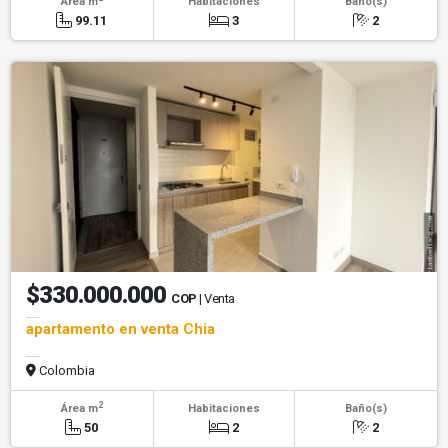
Área m
Habitaciones
Baño(s)
99.11
3
2
$330.000.000
COP
| Venta
apartamento en venta Chia
Colombia
2
Área m
Habitaciones
Baño(s)
50
2
2