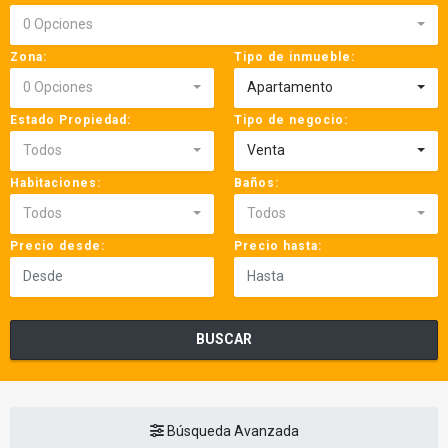
0 Opciones
Zona:
Tipo de inmueble:
0 Opciones
Apartamento
Estado Propiedad:
Tipo de negocio:
Todos
Venta
Habitaciones:
Baños:
Todos
Todos
Precio desde:
Precio hasta:
BUSCAR
Búsqueda Avanzada