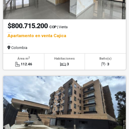
$800.715.200
COP
| Venta
Apartamento en venta Cajica
Colombia
2
Área m
Habitaciones
Baño(s)
112.46
3
3