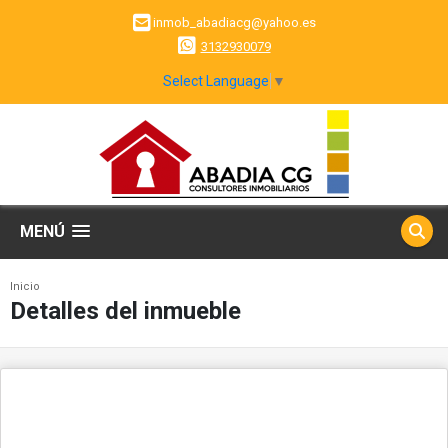
inmob_abadiacg@yahoo.es
3132930079
Select Language
▼
MENÚ
Inicio
Detalles del inmueble